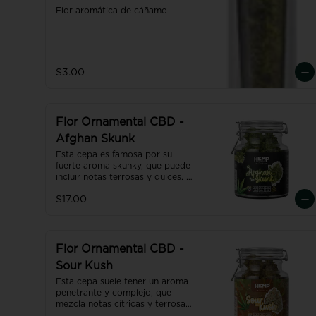
Flor aromática de cáñamo
$3.00
Flor Ornamental CBD -
Afghan Skunk
Esta cepa es famosa por su 
fuerte aroma skunky, que puede 
incluir notas terrosas y dulces. El 
sabor suele ser una mezcla de 
$17.00
especias y un dulzor terroso, 
reflejando sus raíces afganas
Flor Ornamental CBD -
Sour Kush
Esta cepa suele tener un aroma 
penetrante y complejo, que 
mezcla notas cítricas y terrosas 
con un toque de diésel.