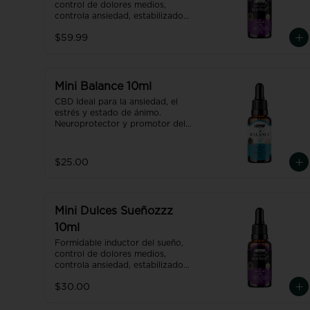
control de dolores medios, 
MAGISTRAR
controla ansiedad, estabilizador 
CONTRA EL
emocional.

$59.99
Recupera un sueño placentero y 
INSOMNIO 30ml
renovador gracias al CBD + 
CBN. 

Producto con NANO 
TECNOLOGÍA, efecto hasta 7 
Mini Balance 10ml
veces más efectivo y rápido que 
CBD Ideal para la ansiedad, el 
uno normal.
estrés y estado de ánimo. 

Neuroprotector y promotor del 
equilibrio del organismo; 
homeóstasis.

USO RECOMENDADO: Una gota 
$25.00
por cada 2 Kgs de peso.
Mini Dulces Sueñozzz
10ml
Formidable inductor del sueño, 
control de dolores medios, 
controla ansiedad, estabilizador 
emocional.

$30.00
Recupera un sueño placentero y 
renovador gracias al CBD + 
CBN. 
