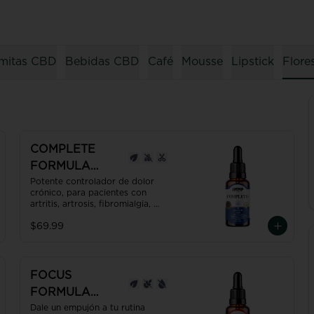
mitas CBD
Bebidas CBD
Café
Mousse
Lipstick
Flore
COMPLETE
FORMULA
MAGISTRAL
Potente controlador de dolor 
crónico, para pacientes con 
PARA EL
artritis, artrosis, fibromialgia, 
DOLOR 30ml
pacientes oncológicos, etc.

$69.99
Contiene además propiedades 
antidepresivas, desinflamantes, 
neuroprotectoras,  gracias al 
CBD + CBG + CBN reduce el 
riesgo de bloqueo arterial.

FOCUS
Producto con NANO 
FORMULA
TECNOLOGÍA, efecto hasta 7 
veces más efectivo y rápido que 
MAGISTRAL
Dale un empujón a tu rutina 