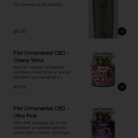
Flor aromática de cáñamo
$5.00
Flor Ornamental CBD -
Cherry Wine
flore de cañamo aromatica.

La Cherry Wine tiene un aroma 
distintivo que recuerda a 
cerezas y frutas dulces, con 
$17.00
matices a veces terrosos o 
picantes.
Flor Ornamental CBD -
Ultra Pink
Ultra Pink presenta un aroma 
distintivo, a menudo descrito 
como dulce y floral, con toques 
de frutas y especias.