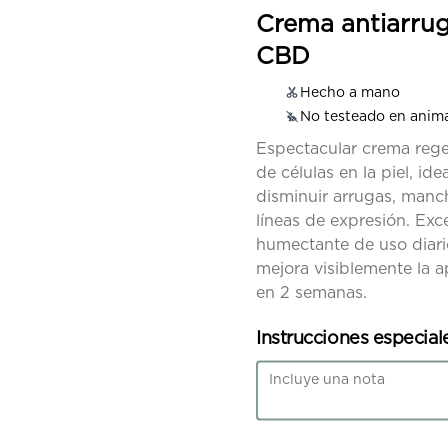
Crema antiarru
CBD
Hecho a mano
Gomitas Complete
No testeado en anim
deales para controlar el estrés, 
Espectacular crema reg
ansiedad, dolores, estado de 
de células en la piel, ide
ánimo. Son además 
neuroprotectoras, 
disminuir arrugas, manc
desinflamantes y mejoran la 
líneas de expresión. Exc
digestión. 

$30.00
Puede obtener efectos de uso 
humectante de uso diar
adulto. 

mejora visiblemente la a
Producto con NANO 
TECNOLOGÍA, efecto hasta 7 
en 2 semanas.
veces más efectivo y rápido que 
uno normal.
Instrucciones especial
Cervezas CBD
Espectacular cerveza roja 
artesanal con terpenos de 
mirceno (mango) y nuestra 
fórmula secreta de cannabis, 
para brindar un efecto de 