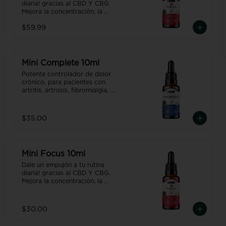
uno normal.
diaria! gracias al CBD Y CBG.

PARA LA
Mejora la concentración, la 
CONCENTRACI
sinapsis, aumenta la ENERGÍA! Es 
$59.99
además neuroprotector, 
ÓN 30ml
coadyuvante para tratamientos 
oncológicos.

Producto con NANO 
TECNOLOGÍA, efecto hasta 7 
Mini Complete 10ml
veces más efectivo y rápido que 
Potente controlador de dolor 
uno normal.
crónico, para pacientes con 
artritis, artrosis, fibromialgia, 
pacientes oncológicos, etc.

Contiene además propiedades 
antidepresivas, desinflamantes, 
$35.00
neuroprotectoras,  gracias al 
CBD + CBG + CBN reduce el 
riesgo de bloqueo arterial.

Producto con NANO 
Mini Focus 10ml
TECNOLOGÍA, efecto hasta 7 
veces más efectivo y rápido que 
Dale un empujón a tu rutina 
uno normal.
diaria! gracias al CBD Y CBG.

Mejora la concentración, la 
sinapsis, aumenta la ENERGÍA! Es 
además neuroprotector, 
coadyuvante para tratamientos 
$30.00
oncológicos.

Producto con NANO 