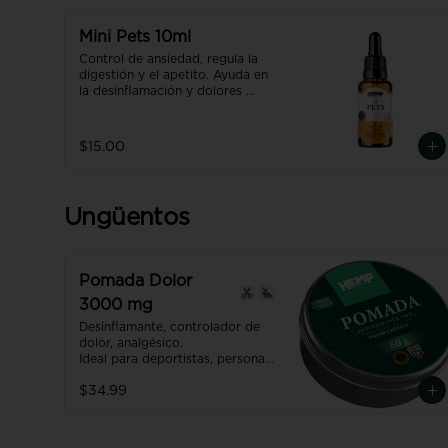
Producto con NANO 
TECNOLOGÍA, efecto hasta 7 
Mini Pets 10ml
veces más efectivo y rápido que 
Control de ansiedad, regula la 
uno normal.
digestión y el apetito. Ayuda en 
la desinflamación y dolores 
medios.

Producto con NANO 
TECNOLOGÍA, efecto hasta 7 
$15.00
veces más efectivo y rápido que 
uno normal.
Ungüentos
Pomada Dolor
3000 mg
Desinflamante, controlador de 
dolor, analgésico.

Ideal para deportistas, personas 
con dolores artríticos o 
$34.99
inflamaciones.

Producto con NANO 
TECNOLOGÍA, efecto hasta 7 
veces más efectivo y rápido que 