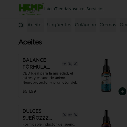
Inicio
Tienda
Nosotros
Servicios
Aceites
Ungüentos
Colágeno
Cremas
Go
Aceites
BALANCE
FÓRMULA
MAGISTRAL
CBD Ideal para la ansiedad, el 
estrés y estado de ánimo. 

ANTI ESTRÉS
Neuroprotector y promotor del 
30ml
equilibrio del organismo; 
$54.99
homeóstasis.

USO RECOMENDADO: Una gota 
por cada 2 Kgs de peso.
DULCES
SUEÑOZZZ
FORMULA
Formidable inductor del sueño, 