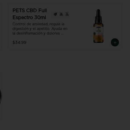
TECNOLOGÍA, efecto hasta 7 
veces más efectivo y rápido que 
PETS CBD Full
uno normal.
Espectro 30ml
Control de ansiedad, regula la 
digestión y el apetito. Ayuda en 
la desinflamación y dolores 
medios.

$34.99
Producto con NANO 
TECNOLOGÍA, efecto hasta 7 
veces más efectivo y rápido que 
uno normal.