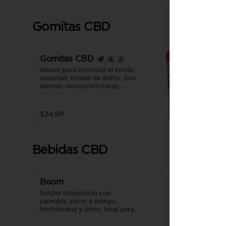
apariencia en 2 semanas.
Gomitas CBD
Gomitas CBD
Ideales para controlar el estrés, 
ansiedad, estado de ánimo. Son 
además neuroprotectoras, 
desinflamantes y mejoran la 
digestión. 

Producto con NANO 
$24.99
TECNOLOGÍA, efecto hasta 7 
veces más efectivo y rápido que 
uno normal.
Bebidas CBD
Boom
Seltzer infusionado con 
cannabis, sabor a mango, 
hierbabuena y limón. Ideal para 
vivir una fiesta diferente.