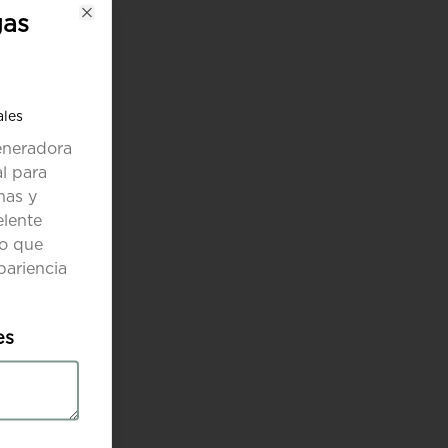
gas
Close
ales
eneradora
al para
has y
elente
io que
pariencia
es