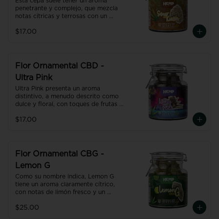
Esta cepa suele tener un aroma 
penetrante y complejo, que mezcla 
notas cítricas y terrosas con un 
toque de diésel.
$17.00
Flor Ornamental CBD -
Ultra Pink
Ultra Pink presenta un aroma 
distintivo, a menudo descrito como 
dulce y floral, con toques de frutas y 
especias.
$17.00
Flor Ornamental CBG -
Lemon G
Como su nombre indica, Lemon G 
tiene un aroma claramente cítrico, 
con notas de limón fresco y un 
toque terroso. Esta combinación la 
$25.00
hace especialmente atractiva para 
quienes prefieren sabores más 