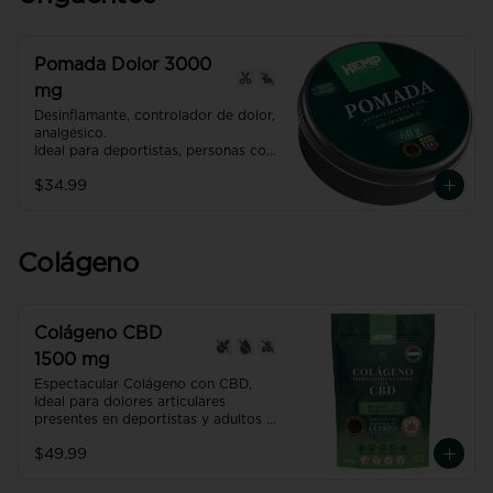
Pomada Dolor 3000
mg
Desinflamante, controlador de dolor, 
analgésico.

Ideal para deportistas, personas con 
dolores artríticos o inflamaciones.

$34.99
Producto con NANO TECNOLOGÍA, 
efecto hasta 7 veces más efectivo y 
rápido que uno normal.
Colágeno
Colágeno CBD
1500 mg
Espectacular Colágeno con CBD, 
Ideal para dolores articulares 
presentes en deportistas y adultos 
mayores. 

$49.99
Recuperación muscular hasta un 
30% más efectiva. 

Restaura y fortalece la piel, el 