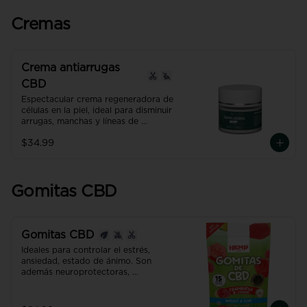
cabello, los dientes, las uñas, las 
articulaciones y la salud digestiva.
Cremas
Crema antiarrugas
CBD
Espectacular crema regeneradora de 
células en la piel, ideal para disminuir 
arrugas, manchas y líneas de 
expresión. Excelente humectante de 
$34.99
uso diario que mejora visiblemente la 
apariencia en 2 semanas.
Gomitas CBD
Gomitas CBD
Ideales para controlar el estrés, 
ansiedad, estado de ánimo. Son 
además neuroprotectoras, 
desinflamantes y mejoran la 
digestión. 

Producto con NANO TECNOLOGÍA, 