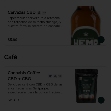
Cervezas CBD
Espectacular cerveza roja artesanal 
con terpenos de mirceno (mango) y 
nuestra fórmula secreta de cannabis, 
para brindar un efecto de relajación 
único!. 

Producto con NANO TECNOLOGÍA, 
$5.99
efecto hasta 7 veces más efectivo y 
rápido que uno normal.
Café
Cannabis Coffee
CBD + CBG
Delicioso café con CBD y CBG de las 
encantadas Islas Galápagos; 
espectacular para la concentración, 
estado de ánimo y energía.

$15.00
Recibe lo mejor de ambos mundos... 
la energía y concentración de la 
cafeína, junto con un estado de 