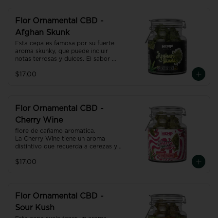
Flor Ornamental CBD -
Afghan Skunk
Esta cepa es famosa por su fuerte 
aroma skunky, que puede incluir 
notas terrosas y dulces. El sabor 
suele ser una mezcla de especias y 
$17.00
un dulzor terroso, reflejando sus 
raíces afganas
Flor Ornamental CBD -
Cherry Wine
flore de cañamo aromatica.

La Cherry Wine tiene un aroma 
distintivo que recuerda a cerezas y 
frutas dulces, con matices a veces 
$17.00
terrosos o picantes.
Flor Ornamental CBD -
Sour Kush