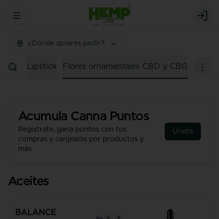
Abrir menu de navegación
Logi
¿Dónde quieres pedir?
ousse
Lipstick
Flores ornamentales CBD y CBG
Acumula
Canna Puntos
Regístrate, gana puntos con tus
Únete
compras y canjealos por productos y
más
Aceites
BALANCE