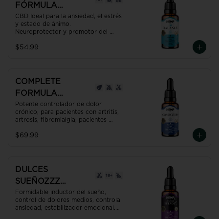
FÓRMULA
MAGISTRAL ANTI
CBD Ideal para la ansiedad, el estrés 
y estado de ánimo. 

ESTRÉS 30ml
Neuroprotector y promotor del 
equilibrio del organismo; 
$54.99
homeóstasis.

USO RECOMENDADO: Una gota por 
cada 2 Kgs de peso.
COMPLETE
FORMULA
MAGISTRAL PARA
Potente controlador de dolor 
crónico, para pacientes con artritis, 
EL DOLOR 30ml
artrosis, fibromialgia, pacientes 
oncológicos, etc.

$69.99
Contiene además propiedades 
antidepresivas, desinflamantes, 
neuroprotectoras,  gracias al CBD + 
CBG + CBN reduce el riesgo de 
bloqueo arterial.

DULCES
Producto con NANO TECNOLOGÍA, 
SUEÑOZZZ
efecto hasta 7 veces más efectivo y 
rápido que uno normal.
FORMULA
Formidable inductor del sueño, 
control de dolores medios, controla 
MAGISTRAR
ansiedad, estabilizador emocional.

CONTRA EL
Recupera un sueño placentero y 