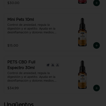
tratamientos oncológicos.

$30.00
Producto con NANO TECNOLOGÍA, 
efecto hasta 7 veces más efectivo y 
rápido que uno normal.
Mini Pets 10ml
Control de ansiedad, regula la 
digestión y el apetito. Ayuda en la 
desinflamación y dolores medios.

Producto con NANO TECNOLOGÍA, 
efecto hasta 7 veces más efectivo y 
rápido que uno normal.
$15.00
PETS CBD Full
Espectro 30ml
Control de ansiedad, regula la 
digestión y el apetito. Ayuda en la 
desinflamación y dolores medios.

Producto con NANO TECNOLOGÍA, 
$34.99
efecto hasta 7 veces más efectivo y 
rápido que uno normal.
Ungüentos