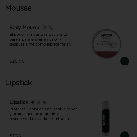
ánimo relajado y positivo del CBD y 
CBG.
Mousse
Sexy Mousse
El poder brindar un masaje a tu 
pareja para entrar en calor y 
después sirve como lubricante en las 
partes íntimas.

Una experiencia... ÚNICA!!!
$20.00
Lipstick
Lipstick
Protector labial con agradable sabor 
y aroma, que protege de la 
resequedad causada por el sol o el 
frío.
$7.00