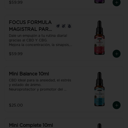
$59.99
renovador gracias al CBD + CBN. 

INSOMNIO 30ml
Producto con NANO TECNOLOGÍA, 
efecto hasta 7 veces más efectivo y 
rápido que uno normal.
FOCUS FORMULA
MAGISTRAL PARA
LA
Dale un empujón a tu rutina diaria! 
gracias al CBD Y CBG.

CONCENTRACIÓN
Mejora la concentración, la sinapsis, 
30ml
aumenta la ENERGÍA! Es además 
$59.99
neuroprotector, coadyuvante para 
tratamientos oncológicos.

Producto con NANO TECNOLOGÍA, 
efecto hasta 7 veces más efectivo y 
rápido que uno normal.
Mini Balance 10ml
CBD Ideal para la ansiedad, el estrés 
y estado de ánimo. 

Neuroprotector y promotor del 
equilibrio del organismo; 
homeóstasis.

USO RECOMENDADO: Una gota por 
$25.00
cada 2 Kgs de peso.
Mini Complete 10ml