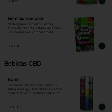
$24.99
efecto hasta 7 veces más efectivo y 
rápido que uno normal.
Gomitas Complete
deales para controlar el estrés, 
ansiedad, dolores, estado de ánimo. 
Son además neuroprotectoras, 
desinflamantes y mejoran la 
digestión. 

Puede obtener efectos de uso 
$30.00
adulto. 

Producto con NANO TECNOLOGÍA, 
efecto hasta 7 veces más efectivo y 
rápido que uno normal.
Bebidas CBD
Boom
Seltzer infusionado con cannabis, 
sabor a mango, hierbabuena y limón. 
Ideal para vivir una fiesta diferente.
$5.00