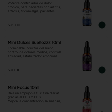
Potente controlador de dolor 
crónico, para pacientes con artritis, 
artrosis, fibromialgia, pacientes 
oncológicos, etc.

Contiene además propiedades 
antidepresivas, desinflamantes, 
$35.00
neuroprotectoras,  gracias al CBD + 
CBG + CBN reduce el riesgo de 
bloqueo arterial.

Producto con NANO TECNOLOGÍA, 
Mini Dulces Sueñozzz 10ml
efecto hasta 7 veces más efectivo y 
rápido que uno normal.
Formidable inductor del sueño, 
control de dolores medios, controla 
ansiedad, estabilizador emocional.

Recupera un sueño placentero y 
renovador gracias al CBD + CBN. 

Producto con NANO TECNOLOGÍA, 
$30.00
efecto hasta 7 veces más efectivo y 
rápido que uno normal.
Mini Focus 10ml
Dale un empujón a tu rutina diaria! 
gracias al CBD Y CBG.

Mejora la concentración, la sinapsis, 
aumenta la ENERGÍA! Es además 
neuroprotector, coadyuvante para 