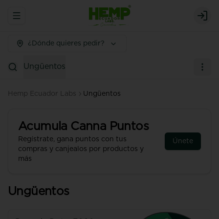
Abrir menu de navegación
Logi
¿Dónde quieres pedir?
Ungüentos
Hemp Ecuador Labs
Ungüentos
Acumula
Canna Puntos
Regístrate, gana puntos con tus
Únete
compras y canjealos por productos y
más
Ungüentos