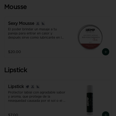
ánimo relajado y positivo del CBD y 
CBG.
Mousse
Sexy Mousse
El poder brindar un masaje a tu 
pareja para entrar en calor y 
después sirve como lubricante en las 
partes íntimas.

Una experiencia... ÚNICA!!!
$20.00
Lipstick
Lipstick
Protector labial con agradable sabor 
y aroma, que protege de la 
resequedad causada por el sol o el 
frío.
$7.00