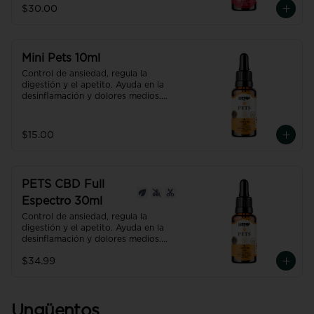
tratamientos oncológicos.

$30.00
Producto con NANO TECNOLOGÍA, 
efecto hasta 7 veces más efectivo y 
rápido que uno normal.
Mini Pets 10ml
Control de ansiedad, regula la 
digestión y el apetito. Ayuda en la 
desinflamación y dolores medios.

Producto con NANO TECNOLOGÍA, 
efecto hasta 7 veces más efectivo y 
rápido que uno normal.
$15.00
PETS CBD Full
Espectro 30ml
Control de ansiedad, regula la 
digestión y el apetito. Ayuda en la 
desinflamación y dolores medios.

Producto con NANO TECNOLOGÍA, 
$34.99
efecto hasta 7 veces más efectivo y 
rápido que uno normal.
Ungüentos