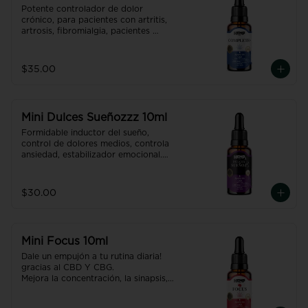
Potente controlador de dolor 
crónico, para pacientes con artritis, 
artrosis, fibromialgia, pacientes 
oncológicos, etc.

Contiene además propiedades 
antidepresivas, desinflamantes, 
$35.00
neuroprotectoras,  gracias al CBD + 
CBG + CBN reduce el riesgo de 
bloqueo arterial.

Producto con NANO TECNOLOGÍA, 
Mini Dulces Sueñozzz 10ml
efecto hasta 7 veces más efectivo y 
rápido que uno normal.
Formidable inductor del sueño, 
control de dolores medios, controla 
ansiedad, estabilizador emocional.

Recupera un sueño placentero y 
renovador gracias al CBD + CBN. 

Producto con NANO TECNOLOGÍA, 
$30.00
efecto hasta 7 veces más efectivo y 
rápido que uno normal.
Mini Focus 10ml
Dale un empujón a tu rutina diaria! 
gracias al CBD Y CBG.

Mejora la concentración, la sinapsis, 
aumenta la ENERGÍA! Es además 
neuroprotector, coadyuvante para 