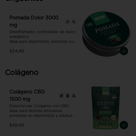
Pomada Dolor 3000
mg
Desinflamante, controlador de dolor, 
analgésico.

Ideal para deportistas, personas con 
dolores artríticos o inflamaciones.

$34.99
Producto con NANO TECNOLOGÍA, 
efecto hasta 7 veces más efectivo y 
rápido que uno normal.
Colágeno
Colágeno CBD
1500 mg
Espectacular Colágeno con CBD, 
Ideal para dolores articulares 
presentes en deportistas y adultos 
mayores. 

$49.99
Recuperación muscular hasta un 
30% más efectiva. 

Restaura y fortalece la piel, el 