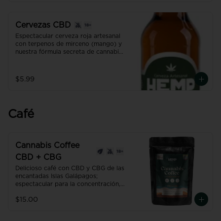
Cervezas CBD
Espectacular cerveza roja artesanal 
con terpenos de mirceno (mango) y 
nuestra fórmula secreta de cannabis, 
para brindar un efecto de relajación 
único!. 

Producto con NANO TECNOLOGÍA, 
$5.99
efecto hasta 7 veces más efectivo y 
rápido que uno normal.
Café
Cannabis Coffee
CBD + CBG
Delicioso café con CBD y CBG de las 
encantadas Islas Galápagos; 
espectacular para la concentración, 
estado de ánimo y energía.

$15.00
Recibe lo mejor de ambos mundos... 
la energía y concentración de la 
cafeína, junto con un estado de 