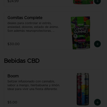
$24.99
efecto hasta 7 veces más efectivo y 
rápido que uno normal.
Gomitas Complete
deales para controlar el estrés, 
ansiedad, dolores, estado de ánimo. 
Son además neuroprotectoras, 
desinflamantes y mejoran la 
digestión. 

Puede obtener efectos de uso 
$30.00
adulto. 

Producto con NANO TECNOLOGÍA, 
efecto hasta 7 veces más efectivo y 
rápido que uno normal.
Bebidas CBD
Boom
Seltzer infusionado con cannabis, 
sabor a mango, hierbabuena y limón. 
Ideal para vivir una fiesta diferente.
$5.00