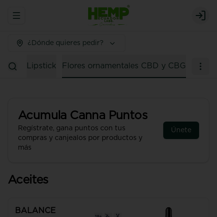
Abrir menu de navegación
Logi
¿Dónde quieres pedir?
ousse
Lipstick
Flores ornamentales CBD y CBG
Acumula
Canna Puntos
Regístrate, gana puntos con tus
Únete
compras y canjealos por productos y
más
Aceites
BALANCE