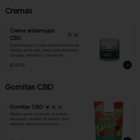
cabello, los dientes, las uñas, las 
articulaciones y la salud digestiva.
Cremas
Crema antiarrugas
CBD
Espectacular crema regeneradora de 
células en la piel, ideal para disminuir 
arrugas, manchas y líneas de 
expresión. Excelente humectante de 
$34.99
uso diario que mejora visiblemente la 
apariencia en 2 semanas.
Gomitas CBD
Gomitas CBD
Ideales para controlar el estrés, 
ansiedad, estado de ánimo. Son 
además neuroprotectoras, 
desinflamantes y mejoran la 
digestión. 

Producto con NANO TECNOLOGÍA, 