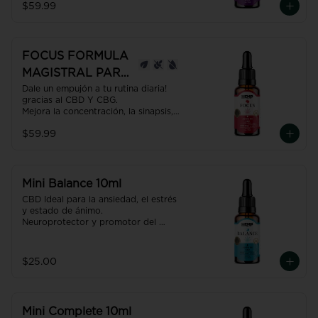
$59.99
renovador gracias al CBD + CBN. 

INSOMNIO 30ml
Producto con NANO TECNOLOGÍA, 
efecto hasta 7 veces más efectivo y 
rápido que uno normal.
FOCUS FORMULA
MAGISTRAL PARA
LA
Dale un empujón a tu rutina diaria! 
gracias al CBD Y CBG.

CONCENTRACIÓN
Mejora la concentración, la sinapsis, 
30ml
aumenta la ENERGÍA! Es además 
$59.99
neuroprotector, coadyuvante para 
tratamientos oncológicos.

Producto con NANO TECNOLOGÍA, 
efecto hasta 7 veces más efectivo y 
rápido que uno normal.
Mini Balance 10ml
CBD Ideal para la ansiedad, el estrés 
y estado de ánimo. 

Neuroprotector y promotor del 
equilibrio del organismo; 
homeóstasis.

USO RECOMENDADO: Una gota por 
$25.00
cada 2 Kgs de peso.
Mini Complete 10ml