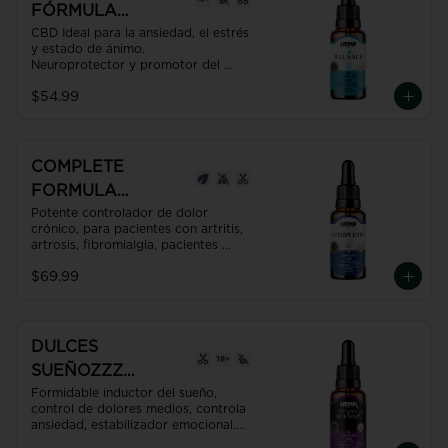
FÓRMULA
MAGISTRAL ANTI
CBD Ideal para la ansiedad, el estrés 
y estado de ánimo. 

ESTRÉS 30ml
Neuroprotector y promotor del 
equilibrio del organismo; 
$54.99
homeóstasis.

USO RECOMENDADO: Una gota por 
cada 2 Kgs de peso.
COMPLETE
FORMULA
MAGISTRAL PARA
Potente controlador de dolor 
crónico, para pacientes con artritis, 
EL DOLOR 30ml
artrosis, fibromialgia, pacientes 
oncológicos, etc.

$69.99
Contiene además propiedades 
antidepresivas, desinflamantes, 
neuroprotectoras,  gracias al CBD + 
CBG + CBN reduce el riesgo de 
bloqueo arterial.

DULCES
Producto con NANO TECNOLOGÍA, 
SUEÑOZZZ
efecto hasta 7 veces más efectivo y 
rápido que uno normal.
FORMULA
Formidable inductor del sueño, 
control de dolores medios, controla 
MAGISTRAR
ansiedad, estabilizador emocional.

CONTRA EL
Recupera un sueño placentero y 