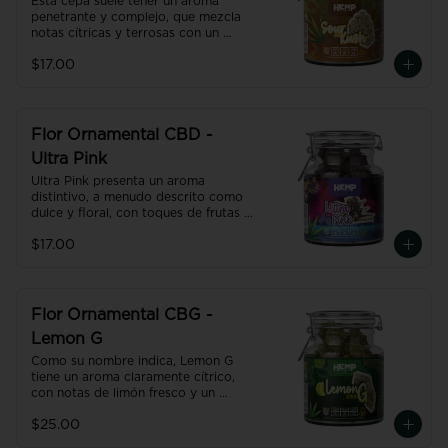
Esta cepa suele tener un aroma 
penetrante y complejo, que mezcla 
notas cítricas y terrosas con un 
toque de diésel.
$17.00
Flor Ornamental CBD -
Ultra Pink
Ultra Pink presenta un aroma 
distintivo, a menudo descrito como 
dulce y floral, con toques de frutas y 
especias.
$17.00
Flor Ornamental CBG -
Lemon G
Como su nombre indica, Lemon G 
tiene un aroma claramente cítrico, 
con notas de limón fresco y un 
toque terroso. Esta combinación la 
$25.00
hace especialmente atractiva para 
quienes prefieren sabores más 